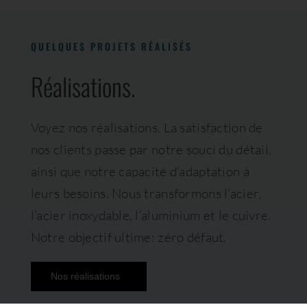
QUELQUES PROJETS RÉALISÉS
Réalisations.
Voyez nos réalisations. La satisfaction de
nos clients passe par notre souci du détail,
ainsi que notre capacité d’adaptation à
leurs besoins. Nous transformons l’acier,
l’acier inoxydable, l’aluminium et le cuivre.
Notre objectif ultime: zéro défaut.
Nos réalisations