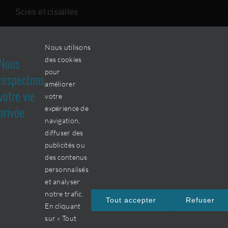
Scies et cisailles
Nous utilisons
NOUS JOINDRE
Nous
des cookies
pour
respectons
améliorer
votre vie
2405, boul. Édouard-Michelin
votre
privée.
expérience de
Terrebonne (Québec)
navigation,
J6Y 4P2
diffuser des
publicités ou
Téléphone :
des contenus
personnalisés
450 477-8740
et analyser
notre trafic.
Télécopieur :
Tout accepter
Refuser
En cliquant
450 477-8749
sur « Tout