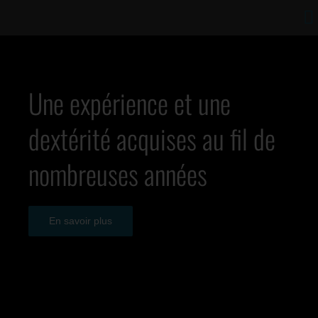
Passer
Na
au
à
contenu
ba
Entreprises
Une expérience et une
dextérité acquises au fil de
Services
nombreuses années
Équipements
Carrières
En savoir plus
Contactez-nous
Réalisations