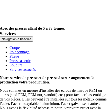
Avec des presses allant de 5 à 88 tonnes.
Services
Navigation à bascule
Coupe
Poinçonnage
Pliage
Presse à sertir
Soudure
Services associés
Notre service de presse et de presse à sertir augmentent la
production votre producution.
Nous sommes en mesure d’installer des écrous de marque PEM ou
autres (stud PEM, PEM nut, standoff, etc.) pour faciliter l’assemblage
de vos pièces. Elles peuvent être installées sur tous les métaux comme
l’acier, l’acier inoxydable, l’aluminium, l’acier galvanisé et autres.
Nous avons la flexibilité nécessaire pour livrer votre projet avec la