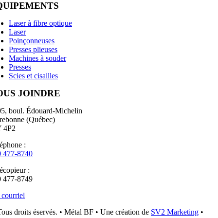
QUIPEMENTS
Laser à fibre optique
Laser
Poinçonneuses
Presses plieuses
Machines à souder
Presses
Scies et cisailles
OUS JOINDRE
5, boul. Édouard-Michelin
rebonne (Québec)
Y 4P2
éphone :
0 477-8740
écopieur :
0 477-8749
 courriel
ous droits éservés. • Métal BF • Une création de
SV2 Marketing
•