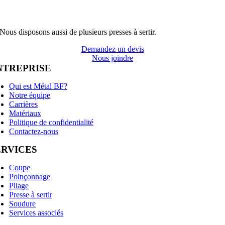
Nous disposons aussi de plusieurs presses à sertir.
Demandez un devis
Nous joindre
NTREPRISE
Qui est Métal BF?
Notre équipe
Carrières
Matériaux
Politique de confidentialité
Contactez-nous
ERVICES
Coupe
Poinçonnage
Pliage
Presse à sertir
Soudure
Services associés