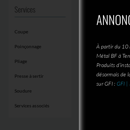
L’étape du pliag
Services
vos pièces.
ANNONC
Coupe
Métal BF a donc b
pliage afin de ren
À partir du 10
Poinçonnage
pièces très perfo
Métal BF à Terr
impact positif sur
Pliage
Produits d’inst
l’assemblage.
désormais de l
Presse à sertir
sur GFI :
GFI |
Nous pouvons prod
Soudure
rayons avec diffé
épaisseurs.
Services associés